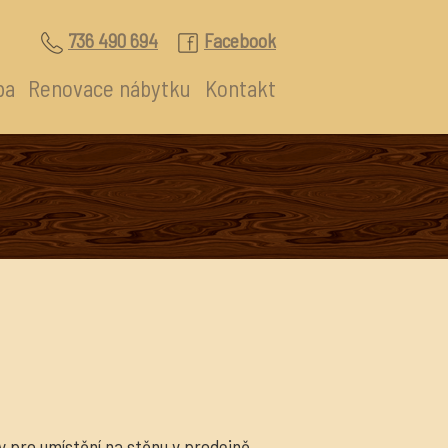
736 490 694
Facebook
ba
Renovace nábytku
Kontakt
ny pro umístění na stěnu v prodejně.