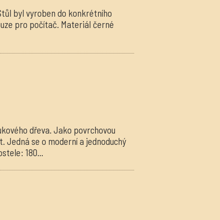
 Stůl byl vyroben do konkrétního
ouze pro počítač. Materiál černé
 bukového dřeva. Jako povrchovou
at. Jedná se o moderní a jednoduchý
stele: 180...