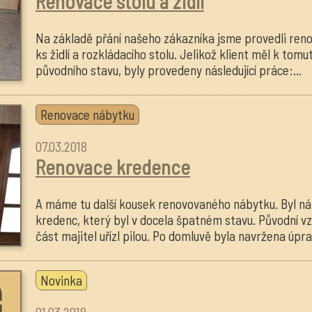
Renovace stolu a židlí
Na základě přání našeho zákazníka jsme provedli reno
ks židlí a rozkládacího stolu. Jelikož klient měl k tomut
původního stavu, byly provedeny následující práce:...
Renovace nábytku
07.03.2018
Renovace kredence
A máme tu další kousek renovovaného nábytku. Byl n
kredenc, který byl v docela špatném stavu. Původní vz
část majitel uřízl pilou. Po domluvě byla navržena úpra
Novinka