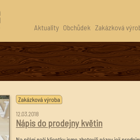
Aktuality
Obchůdek
Zakázková výro
Zakázková výroba
12.03.2018
Nápis do prodejny květin
Na přání naší klientky jsme zhotovili název její prodej