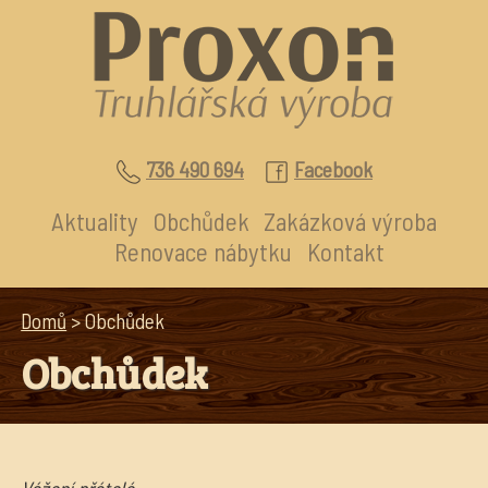
736 490 694
Facebook
Aktuality
Obchůdek
Zakázková výroba
Renovace nábytku
Kontakt
Domů
> Obchůdek
Obchůdek