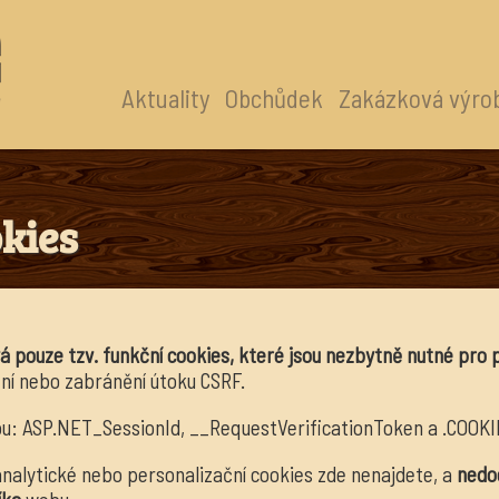
Aktuality
Obchůdek
Zakázková výro
okies
á pouze tzv. funkční cookies, které jsou nezbytně nutné pro 
ení nebo zabránění útoku CSRF.
sou: ASP.NET_SessionId, __RequestVerificationToken a .CO
analytické nebo personalizační cookies zde nenajdete, a
nedo