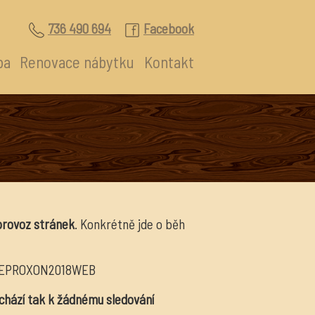
736 490 694
Facebook
ba
Renovace nábytku
Kontakt
provoz stránek
. Konkrétně jde o běh
OKIEPROXON2018WEB
chází tak k žádnému sledování